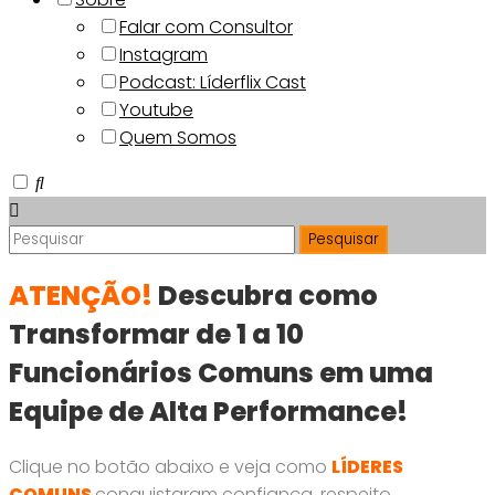
Falar com Consultor
Instagram
Podcast: Líderflix Cast
Youtube
Quem Somos
ATENÇÃO!
Descubra como
Transformar de 1 a 10
Funcionários Comuns em uma
Equipe de Alta Performance!
Clique no botão abaixo e veja como
LÍDERES
COMUNS
conquistaram confiança, respeito,