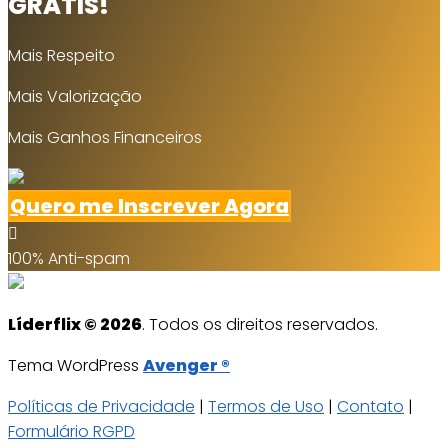
GRÁTIS!
Mais Respeito
Mais Valorização
Mais Ganhos Financeiros
Quero me Inscrever Agora
100% Anti-spam
Líderflix © 2026
. Todos os direitos reservados.
Tema WordPress
Avenger ®
Políticas de Privacidade
|
Termos de Uso
|
Contato
|
Formulário RGPD