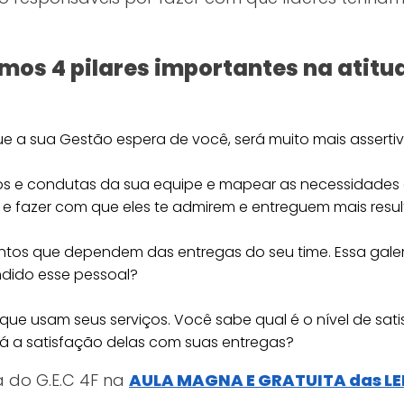
mos 4 pilares importantes na atitu
e a sua Gestão espera de você, será muito mais assertiv
s e condutas da sua equipe e mapear as necessidades e
e fazer com que eles te admirem e entreguem mais resul
entos que dependem das entregas do seu time. Essa gale
dido esse pessoal?
s que usam seus serviços. Você sabe qual é o nível de s
stá a satisfação delas com suas entregas?
 do G.E.C 4F na
AULA MAGNA E GRATUITA das LE