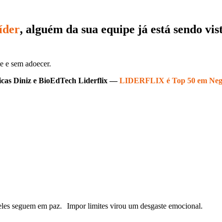
íder
, alguém da sua equipe já está sendo vi
te e sem adoecer.
icas Diniz e BioEdTech Liderflix —
LIDERFLIX é Top 50 em Negóc
 eles seguem em paz. Impor limites virou um desgaste emocional.