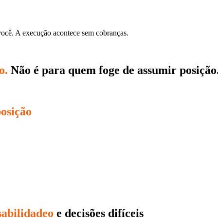
 você. A execução acontece sem cobranças.
o.
Não é para quem foge de assumir posição
posição
sabilidadeo
e decisões difíceis