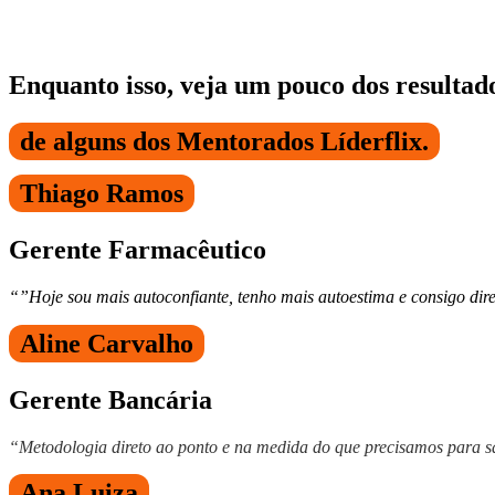
Enquanto isso, veja um pouco dos resultad
de alguns dos Mentorados Líderflix.
Thiago Ramos
Gerente Farmacêutico
“”Hoje sou mais autoconfiante, tenho mais autoestima e consigo di
Aline Carvalho
Gerente Bancária
“Metodologia direto ao ponto e na medida do que precisamos para sa
Ana Luiza