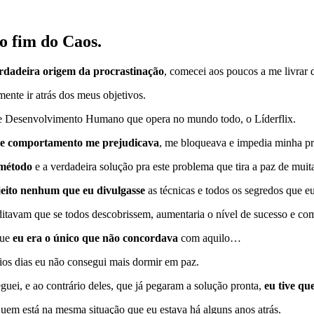
o fim do Caos.
rdadeira origem da procrastinação
, comecei aos poucos a me livrar
mente ir atrás dos meus objetivos.
e Desenvolvimento Humano que opera no mundo todo, o Líderflix.
esse comportamento me prejudicava
, me bloqueava e impedia minha pro
método
e a verdadeira solução pra este problema que tira a paz de mui
jeito nenhum que eu divulgasse
as técnicas e todos os segredos que e
editavam que se todos descobrissem, aumentaria o nível de sucesso e co
que
eu era o único que não concordava
com aquilo…
ários dias eu não consegui mais dormir em paz.
guei, e ao contrário deles, que já pegaram a solução pronta,
eu tive qu
quem está na mesma situação que eu estava há alguns anos atrás.