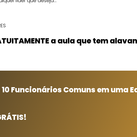
quer líder que deseja...
RES
ATUITAMENTE a aula que tem alavan
 10 Funcionários Comuns em uma E
GRÁTIS!