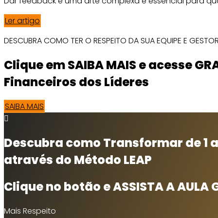
Dar feedback é uma arte complexa e essencial para qual
Ler artigo
DESCUBRA COMO TER O RESPEITO DA SUA EQUIPE E GESTO
Clique em SAIBA MAIS e acesse GR
Financeiros dos Líderes
SAIBA MAIS
Descubra como Transformar de 1 a
através do Método LEAP
Clique no botão e ASSISTA A AULA 
Mais Respeito